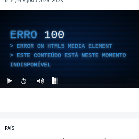
RTP
/
6 Agosto 2026, 20:23
ERRO
100
ERROR ON HTML5 MEDIA ELEMENT
ESTE CONTEÚDO ESTÁ NESTE MOMENTO
INDISPONÍVEL
PAÍS