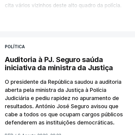
cita vários vizinhos deste alto quadro da polícia.
VER MAIS
Foi o diretor financeiro, Álvaro Pires, que assumiu a
responsabilidade de sugerir as instalações da
Construbarcelos para acolher um atrelado
POLÍTICA
apreendido numa operação de droga.
Auditoria à PJ. Seguro saúda
iniciativa da ministra da Justiça
O presidente da República saudou a auditoria
aberta pela ministra da Justiça à Polícia
Judiciária e pediu rapidez no apuramento de
resultados. António José Seguro avisou que
cabe a todos os que ocupam cargos públicos
defenderem as instituições democráticas.