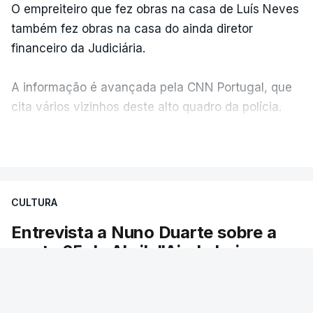
O empreiteiro que fez obras na casa de Luís Neves
também fez obras na casa do ainda diretor
financeiro da Judiciária.
A informação é avançada pela CNN Portugal, que
cita vários vizinhos deste alto quadro da polícia.
VER MAIS
Foi o diretor financeiro, Álvaro Pires, que assumiu a
responsabilidade de sugerir as instalações da
Construbarcelos para acolher um atrelado
CULTURA
apreendido numa operação de droga.
Entrevista a Nuno Duarte sobre a
ponte 25 de Abril. "Ainda hoje
somos um país de paradoxos"
O autor de "Pés de Barro", obra vencedora do