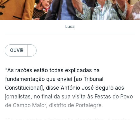
Lusa
OUVIR
"As razões estão todas explicadas na
fundamentação que enviei [ao Tribunal
Constitucional], disse António José Seguro aos
jornalistas, no final da sua visita às Festas do Povo
de Campo Maior, distrito de Portalegre.
"Eu sou contra a imigração clandestina, é preciso
combater ferozmente a imigração ilegal,
VER MAIS
precisamos de regular a nossa imigração e