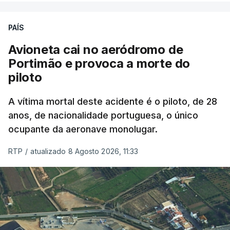
precisamos de defender as nossas fronteiras e
nada disto é incompatível com tratarmos com
PAÍS
dignidade as pessoas, designadamente menores e
Avioneta cai no aeródromo de
crianças", acrescentou.
Portimão e provoca a morte do
piloto
António José Seguro mostrou dúvidas sobre se é
garantido o superior interesse da criança.
A vítima mortal deste acidente é o piloto, de 28
anos, de nacionalidade portuguesa, o único
ocupante da aeronave monolugar.
ERRO
100
RTP
/
atualizado 8 Agosto 2026, 11:33
ERROR ON HTML5 MEDIA ELEMENT
ESTE CONTEÚDO ESTÁ NESTE
MOMENTO INDISPONÍVEL