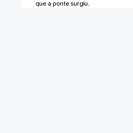
que a ponte surgiu.
Andreia Martins (texto), Carla Quirino (imagem e