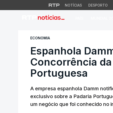
NOTÍCIAS
DESPORTO
PAÍS
MUNDIAL 2
Espanhola Damm no
ECONOMIA
Espanhola Damm 
Concorrência da
Portuguesa
A empresa espanhola Damm notifi
exclusivo sobre a Padaria Portugue
um negócio que foi conhecido no i