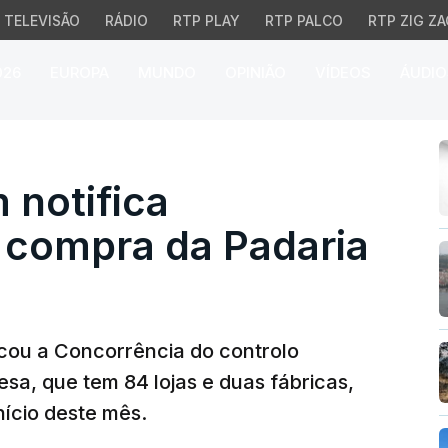
TELEVISÃO
RÁDIO
RTP PLAY
RTP PALCO
RTP ZIG ZA
026
EUROPA
MUNDO
OPINIÃO
VÍDEOS
ÁUDIO
tifica Concorrência d
notifica
 compra da Padaria
cou a Concorrência do controlo
sa, que tem 84 lojas e duas fábricas,
nício deste mês.