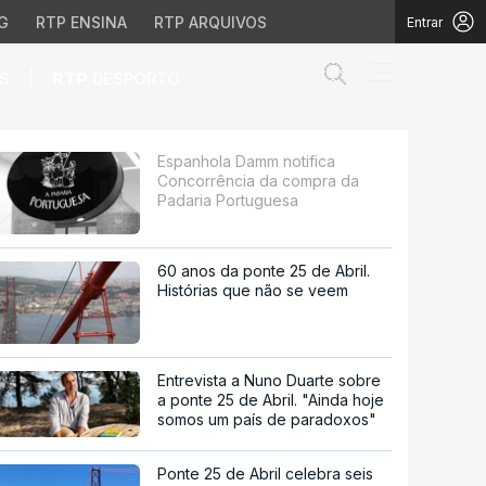
G
RTP ENSINA
RTP ARQUIVOS
Entrar
Abrir campo de
|
S
RTP
DESPORTO
a compra da Padaria Po
Espanhola Damm notifica
Concorrência da compra da
Padaria Portuguesa
60 anos da ponte 25 de Abril.
Histórias que não se veem
Entrevista a Nuno Duarte sobre
a ponte 25 de Abril. "Ainda hoje
somos um país de paradoxos"
Ponte 25 de Abril celebra seis