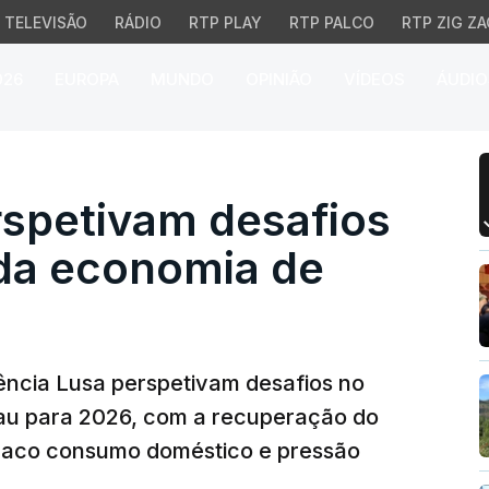
TELEVISÃO
RÁDIO
RTP PLAY
RTP PALCO
RTP ZIG ZA
026
EUROPA
MUNDO
OPINIÃO
VÍDEOS
ÁUDIO
spetivam desafios no c
rspetivam desafios
da economia de
ência Lusa perspetivam desafios no
u para 2026, com a recuperação do
 fraco consumo doméstico e pressão