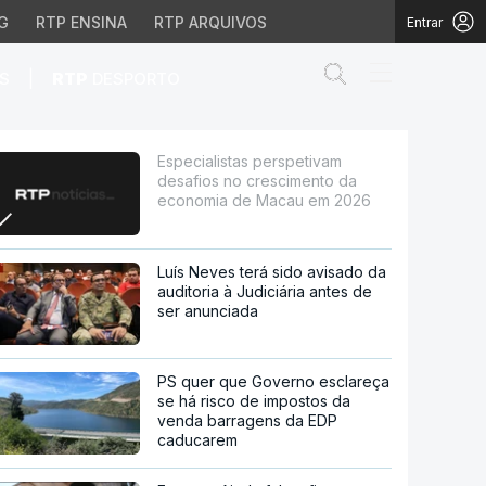
G
RTP ENSINA
RTP ARQUIVOS
Entrar
Abrir campo de
|
S
RTP
DESPORTO
rescimento da economi
Especialistas perspetivam
desafios no crescimento da
economia de Macau em 2026
Luís Neves terá sido avisado da
auditoria à Judiciária antes de
ser anunciada
PS quer que Governo esclareça
se há risco de impostos da
venda barragens da EDP
caducarem