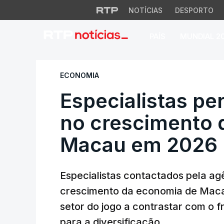
NOTÍCIAS
DESPORTO
PAÍS
MUNDIAL 2
Especialistas per
ECONOMIA
Especialistas pe
no crescimento 
Macau em 2026
Especialistas contactados pela ag
crescimento da economia de Maca
setor do jogo a contrastar com o
para a diversificação.