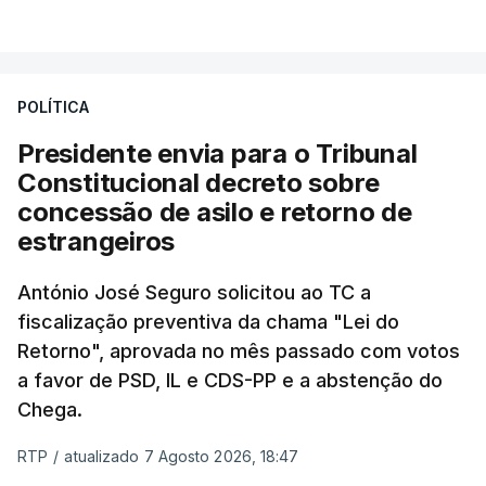
VER MAIS
António José Seguro entende que a reforma reúne
treze apoios sociais "num só" e pretende "tornar o
POLÍTICA
sistema mais simples, mais justo e transparente".
Presidente envia para o Tribunal
"Sempre que seja possível reduzir burocracias,
Constitucional decreto sobre
eliminar sobreposições e garantir que os apoios
concessão de asilo e retorno de
chegam a quem mais necessita, estaremos a dar
estrangeiros
um passo na direção certa", argumenta o
António José Seguro solicitou ao TC a
Presidente da República.
fiscalização preventiva da chama "Lei do
Retorno", aprovada no mês passado com votos
Assegurar que "ninguém é
a favor de PSD, IL e CDS-PP e a abstenção do
prejudicado"
Chega.
RTP
/
atualizado 7 Agosto 2026, 18:47