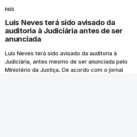
PAÍS
Luís Neves terá sido avisado da
auditoria à Judiciária antes de ser
anunciada
Luís Neves terá sido avisado da auditoria à
Judiciária, antes mesmo de ser anunciada pelo
Ministério da Justiça. De acordo com o jornal
Público, o governo admite desgaste, mas
mantém a confiança no ministro e aposta nas
investigações para preservar a PJ.
RTP Notícias
/
atualizado 8 Agosto 2026, 07:48