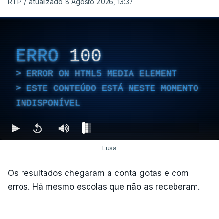
RTP
/
atualizado 8 Agosto 2026, 13:37
ERRO
100
ERROR ON HTML5 MEDIA ELEMENT
ESTE CONTEÚDO ESTÁ NESTE MOMENTO
INDISPONÍVEL
Lusa
Os resultados chegaram a conta gotas e com
erros. Há mesmo escolas que não as receberam.