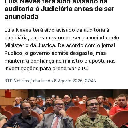
Luís Neves terá sido avisado da
tiverem filhos menores.
auditoria à Judiciária antes de ser
anunciada
“Com esta acção de Seguro, sendo atingido o
prazo de 60 dias, os imigrantes terão que ser
Luís Neves terá sido avisado da auditoria à
Judiciária, antes mesmo de ser anunciada pelo
libertados,
ainda que os seus pedidos de asilo
Ministério da Justiça. De acordo com o jornal
tenham sido rejeitados pelas autoridades
Público, o governo admite desgaste, mas
competentes”, referem.
mantém a confiança no ministro e aposta nas
investigações para preservar a PJ.
“Isto é de uma enorme irresponsabilidade
e
muito injusto para aqueles cidadãos estrangeiros
RTP Notícias
/
atualizado 8 Agosto 2026, 07:48
que cumpriram efetivamente todos os passos para
poderem entrar e residir legalmente em Portugal”,
acrescenta, concluindo que
“são exactamente
este tipo de actos políticos irresponsáveis que
produzem o designado efeito de chamada, ou
por outras palavras, são estes buracos na lei