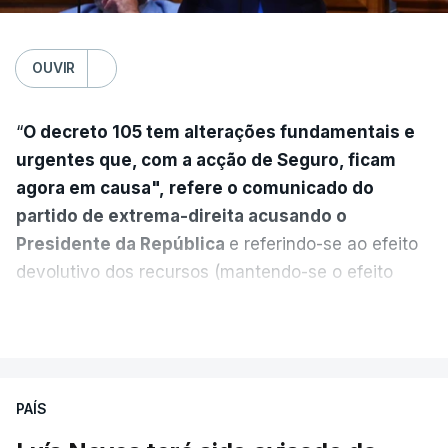
OUVIR
“
O decreto 105 tem alterações fundamentais e
urgentes que, com a acção de Seguro, ficam
agora em causa", refere o comunicado do
partido de extrema-direita acusando o
Presidente da República
e referindo-se ao efeito
devolutivo dos recursos (mantendo-se o efeito
suspensivo) e o aumento do prazo para detenção
VER MAIS
em centro de acolhimento temporário.
Chega refere ainda que Seguro tem reservas
PAÍS
quanto à possibilidade de expulsar do país
cidadãos adultos em situação ilegal, se