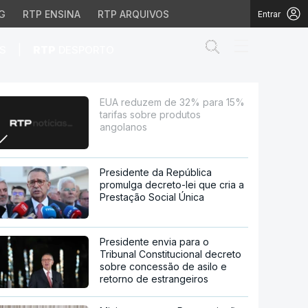
G
RTP ENSINA
RTP ARQUIVOS
Entrar
Abrir campo de
|
S
RTP
DESPORTO
bre produtos angolanos
EUA reduzem de 32% para 15%
tarifas sobre produtos
angolanos
Presidente da República
promulga decreto-lei que cria a
Prestação Social Única
Presidente envia para o
Tribunal Constitucional decreto
sobre concessão de asilo e
retorno de estrangeiros