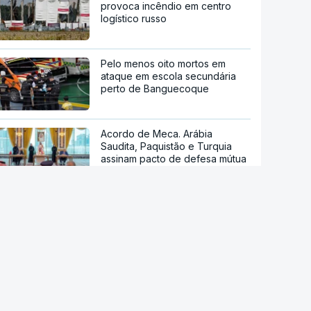
provoca incêndio em centro
logístico russo
Pelo menos oito mortos em
ataque em escola secundária
perto de Banguecoque
Acordo de Meca. Arábia
Saudita, Paquistão e Turquia
assinam pacto de defesa mútua
Pelo menos 11 civis feridos em
ataque Huthi na Arábia Saudita
Trump nega escassez de armas
nos EUA