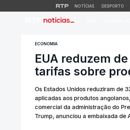
NOTÍCIAS
DESPORTO
PAÍS
MUNDIAL 2
EUA reduzem de 32
ECONOMIA
EUA reduzem de
tarifas sobre pr
Os Estados Unidos reduziram de 3
aplicadas aos produtos angolanos,
comercial da administração do Pr
Trump, anunciou a embaixada de 