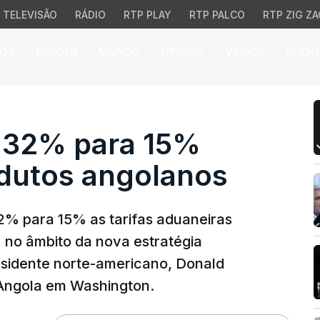
TELEVISÃO
RÁDIO
RTP PLAY
RTP PALCO
RTP ZIG ZA
026
EUROPA
MUNDO
OPINIÃO
VÍDEOS
ÁUDIO
% para 15% tarifas so
 32% para 15%
odutos angolanos
2% para 15% as tarifas aduaneiras
 no âmbito da nova estratégia
esidente norte-americano, Donald
Angola em Washington.