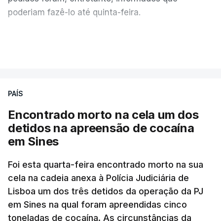
poderiam fazê-lo até quinta-feira.
A intenção era que os resultados fossem
VER MAIS
publicados no dia seguinte (sexta-feira), o que
poderá não acontecer.
PAÍS
No domingo, estavam concluídos cerca de 50 por
cento dos mais de 20 mil pedidos de reapreciação,
Encontrado morto na cela um dos
mas Cristina Mota, porta-voz da Missão Escola
detidos na apreensão de cocaína
Pública, tem dúvidas de que o processo esteja
em Sines
concluído a tempo.
Foi esta quarta-feira encontrado morto na sua
cela na cadeia anexa à Polícia Judiciária de
"Durante o fim de semana e nos últimos dias,
Lisboa um dos três detidos da operação da PJ
apercebamo-nos que ainda estão a ser
em Sines na qual foram apreendidas cinco
convocados professores para reapreciações"
,
toneladas de cocaína. As circunstâncias da
disse a professora à agência Lusa.
"Será