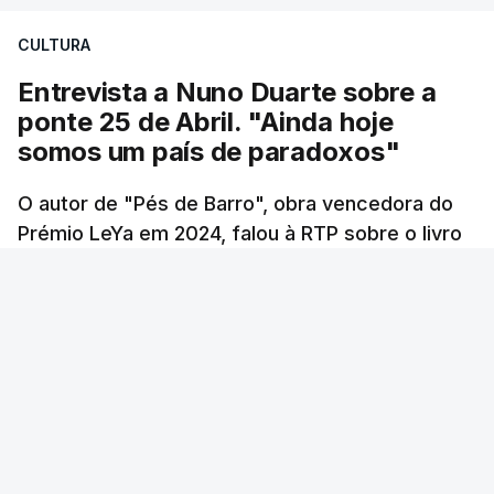
Construbarcelos para acolher um atrelado
CULTURA
apreendido numa operação de droga.
Entrevista a Nuno Duarte sobre a
ponte 25 de Abril. "Ainda hoje
somos um país de paradoxos"
O autor de "Pés de Barro", obra vencedora do
Prémio LeYa em 2024, falou à RTP sobre o livro
que tem como pano de fundo a construção da
ponte 25 de Abril. Sessenta anos passados
desde a inauguração deste elemento
incontornável da cidade de Lisboa, Nuno Duarte
argumenta que Portugal continua a ser um país
de contrastes, tal como na década em que a
ponte surgiu.
Andreia Martins (texto), Carla Quirino (imagem e edição) -