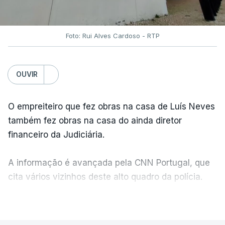
Foto: Rui Alves Cardoso - RTP
OUVIR
O empreiteiro que fez obras na casa de Luís Neves
também fez obras na casa do ainda diretor
financeiro da Judiciária.
A informação é avançada pela CNN Portugal, que
cita vários vizinhos deste alto quadro da polícia.
VER MAIS
Foi o diretor financeiro, Álvaro Pires, que assumiu a
responsabilidade de sugerir as instalações da