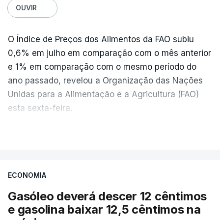
OUVIR
O Índice de Preços dos Alimentos da FAO subiu
0,6% em julho em comparação com o mês anterior
e 1% em comparação com o mesmo período do
ano passado, revelou a Organização das Nações
Unidas para a Alimentação e a Agricultura (FAO)
esta sexta-feira.
VER MAIS
Os preços globais dos alimentos atingiram o
seu nível mais elevado em três anos e meio,
ECONOMIA
com ondas de calor no Verão e conflitos na
Ucrânia e no Médio Oriente a elevar os
Gasóleo deverá descer 12 cêntimos
custos das colheitas.
e gasolina baixar 12,5 cêntimos na