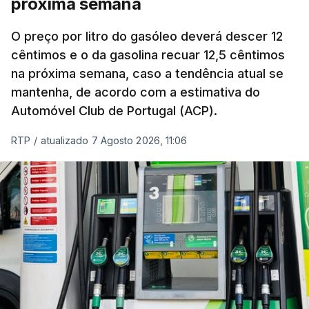
próxima semana
O índice, que acompanha as variações mensais
de um cabaz de produtos alimentares
O preço por litro do gasóleo deverá descer 12
comercializados internacionalmente, subiu para
cêntimos e o da gasolina recuar 12,5 cêntimos
na próxima semana, caso a tendência atual se
131,1 pontos em julho, face aos 130,3 de junho.
mantenha, de acordo com a estimativa do
Automóvel Club de Portugal (ACP).
O aumento dos preços dos alimentos básicos
tende a traduzir-se em preços mais elevados
RTP
/
atualizado 7 Agosto 2026, 11:06
nas prateleiras nos meses seguintes, à medida
que os fornecedores repercutem os seus
custos nos consumidores.
Em julho, o aumento esteve associado aos preços
do açúcar (+5,6%), dos cereais (+3,4%) e dos
óleos vegetais (+2%).
Estes aumentos foram "parcialmente