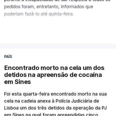
pedidos foram, entretanto, informados que
poderiam fazê-lo até quinta-feira.
A intenção era que os resultados fossem
VER MAIS
publicados no dia seguinte (sexta-feira), o que
poderá não acontecer.
PAÍS
No domingo, estavam concluídos cerca de 50 por
cento dos mais de 20 mil pedidos de reapreciação,
Encontrado morto na cela um dos
mas Cristina Mota, porta-voz da Missão Escola
detidos na apreensão de cocaína
Pública, tem dúvidas de que o processo esteja
em Sines
concluído a tempo.
Foi esta quarta-feira encontrado morto na sua
cela na cadeia anexa à Polícia Judiciária de
"Durante o fim de semana e nos últimos dias,
Lisboa um dos três detidos da operação da PJ
apercebamo-nos que ainda estão a ser
em Sines na qual foram apreendidas cinco
convocados professores para reapreciações"
,