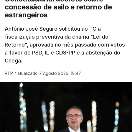
eliminar sobreposições e garantir que os apoios
concessão de asilo e retorno de
chegam a quem mais necessita, estaremos a dar
estrangeiros
um passo na direção certa", argumenta o
António José Seguro solicitou ao TC a
Presidente da República.
fiscalização preventiva da chama "Lei do
Retorno", aprovada no mês passado com votos
Assegurar que "ninguém é
a favor de PSD, IL e CDS-PP e a abstenção do
prejudicado"
Chega.
RTP
/
atualizado 7 Agosto 2026, 18:47
O Preisdente deixa, no entanto, deixa alguns
avisos:
uma reforma desta dimensão "deve ter
como primeiro critério a proteção das pessoas"
e "nenhum processo de simplificação pode
traduzir-se numa diminuição da proteção
social".