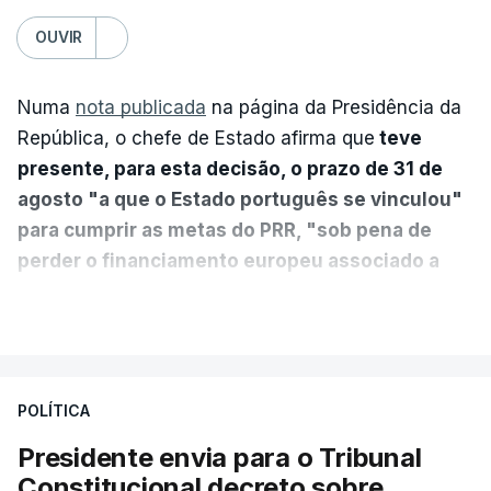
OUVIR
Numa
nota publicada
na página da Presidência da
República, o chefe de Estado afirma que
teve
presente, para esta decisão, o prazo de 31 de
agosto "a que o Estado português se vinculou"
para cumprir as metas do PRR, "sob pena de
perder o financiamento europeu associado a
essa reforma específica".
VER MAIS
António José Seguro entende que a reforma reúne
treze apoios sociais "num só" e pretende "tornar o
POLÍTICA
sistema mais simples, mais justo e transparente".
Presidente envia para o Tribunal
"Sempre que seja possível reduzir burocracias,
Constitucional decreto sobre