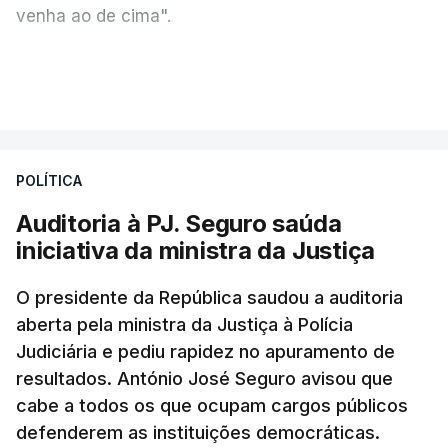
venha ao de cima".
A nova auditoria debruça-se sobre alegadas
VER MAIS
infrações financeiras detetadas numa auditoria
às contas da Judiciária, em 2023, sob a direção
de Luís Neves.
POLÍTICA
"Estou desejoso, se necessário for, de colaborar e
Auditoria à PJ. Seguro saúda
contribuir com o meu conhecimento para essas
iniciativa da ministra da Justiça
questões", garantiu o ministro.
O presidente da República saudou a auditoria
O ex-diretor-geral vai ser julgado pelo Tribunal de
aberta pela ministra da Justiça à Polícia
Judiciária e pediu rapidez no apuramento de
Contas (TdC), e o Ministério Público vai avançar
resultados. António José Seguro avisou que
com uma auditoria e uma avaliação interna, na
cabe a todos os que ocupam cargos públicos
sequência dos vários casos que têm vindo a
defenderem as instituições democráticas.
conhecimento público e que envolvem o agora