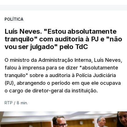
responsabilidade de sugerir as instalações da
Construbarcelos para acolher um atrelado
POLÍTICA
apreendido numa operação de droga.
Luís Neves. "Estou absolutamente
tranquilo" com auditoria à PJ e "não
vou ser julgado" pelo TdC
O ministro da Administração Interna, Luís Neves,
falou à imprensa para se dizer "absolutamente
tranquilo" sobre a auditoria à Polícia Judiciária
(PJ), abrangendo o período em que ele ocupava
o cargo de diretor-geral da instituição.
RTP
/
8 min.