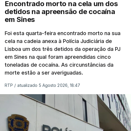
cento dos mais de 20 mil pedidos de reapreciação,
Encontrado morto na cela um dos
mas Cristina Mota, porta-voz da Missão Escola
detidos na apreensão de cocaína
Pública, tem dúvidas de que o processo esteja
em Sines
concluído a tempo.
Foi esta quarta-feira encontrado morto na sua
cela na cadeia anexa à Polícia Judiciária de
"Durante o fim de semana e nos últimos dias,
Lisboa um dos três detidos da operação da PJ
apercebamo-nos que ainda estão a ser
em Sines na qual foram apreendidas cinco
convocados professores para reapreciações"
,
toneladas de cocaína. As circunstâncias da
disse a professora à agência Lusa.
"Será
morte estão a ser averiguadas.
praticamente impossível termos a totalidade
das reapreciações na sexta-feira".
RTP
/
atualizado 5 Agosto 2026, 18:47
Segundo os docentes, o processo de reapreciação
está a enfrentar vários constrangimentos. Há
casos em que faltam os modelos preenchidos
pelos alunos com a alegação justificativa para o