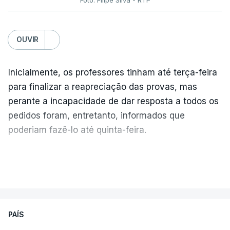
OUVIR
Inicialmente, os professores tinham até terça-feira
para finalizar a reapreciação das provas, mas
perante a incapacidade de dar resposta a todos os
pedidos foram, entretanto, informados que
poderiam fazê-lo até quinta-feira.
A intenção era que os resultados fossem
VER MAIS
publicados no dia seguinte (sexta-feira), o que
poderá não acontecer.
PAÍS
No domingo, estavam concluídos cerca de 50 por