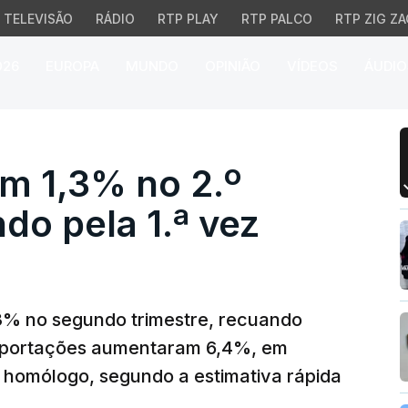
TELEVISÃO
RÁDIO
RTP PLAY
RTP PALCO
RTP ZIG ZA
026
EUROPA
MUNDO
OPINIÃO
VÍDEOS
ÁUDIO
,3% no 2.º trimestre, 
m 1,3% no 2.º
do pela 1.ª vez
3% no segundo trimestre, recuando
importações aumentaram 6,4%, em
 homólogo, segundo a estimativa rápida