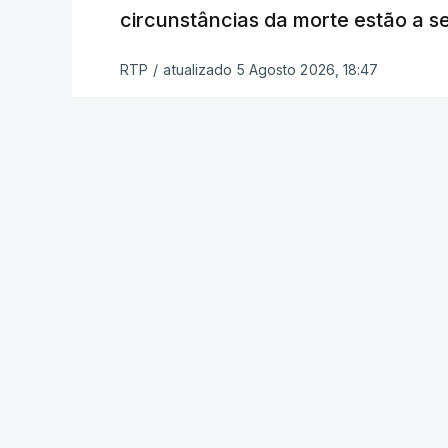
relatores devem preencher.
circunstâncias da morte estão a s
"Este é um processo muito mais buro
RTP
/
atualizado 5 Agosto 2026, 18:47
que, além do prazo apertado e do volum
conseguem concluir as reapreciações d
Quanto aos exames da 2.ª fase, o minis
segunda-feira que cerca de 97% das res
processo está a decorrer "com normalida
c/ Lusa