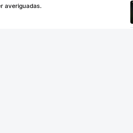
er averiguadas.
crático"
, sublinhou Cristina Mota, afirmando
e de trabalho, alguns docentes não
evido a documentação em falta.
tro da Educação, Fernando Alexandre, disse na
postas estavam classificadas e que o
de e tranquilidade".