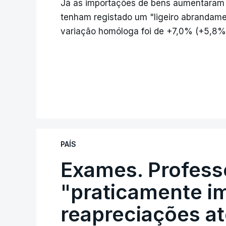
Já as importações de bens aumentaram p
tenham registado um "ligeiro abrandamen
variação homóloga foi de +7,0% (+5,8%
PAÍS
Exames. Profess
"praticamente im
reapreciações at