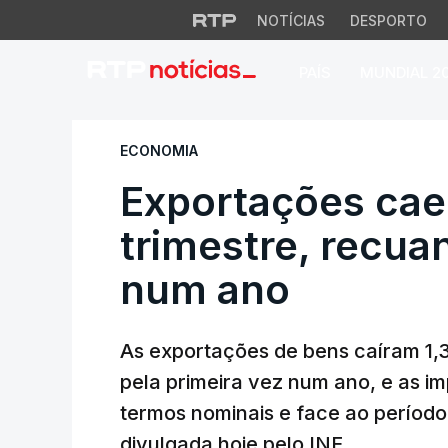
NOTÍCIAS
DESPORTO
PAÍS
MUNDIAL 2
Exportações caem 1
ECONOMIA
Exportações cae
trimestre, recuan
num ano
As exportações de bens caíram 1,
pela primeira vez num ano, e as 
termos nominais e face ao período
divulgada hoje pelo INE.