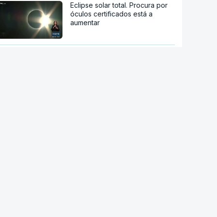
Eclipse solar total. Procura por
óculos certificados está a
aumentar
RTP suspende novas
atribuições de subsídios
questionados em auditoria da
IGF
IGAS arquiva processo de bebé
que morreu após a mãe ir a
cinco hospitais
RD Congo. Surto de ébola está
a espalhar-se a um ritmo sem
precedentes
Candidato presidencial
brasileiro Flávio Bolsonaro