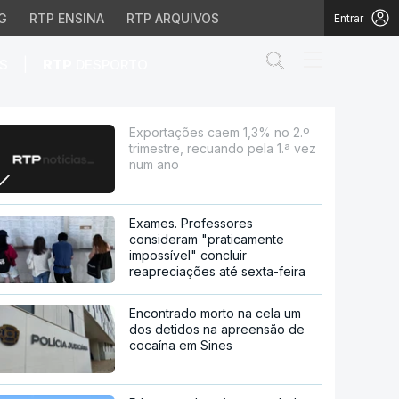
G
RTP ENSINA
RTP ARQUIVOS
Entrar
Abrir campo de
|
S
RTP
DESPORTO
recuando pela 1.ª vez n
Exportações caem 1,3% no 2.º
trimestre, recuando pela 1.ª vez
num ano
Exames. Professores
consideram "praticamente
impossível" concluir
reapreciações até sexta-feira
Encontrado morto na cela um
dos detidos na apreensão de
cocaína em Sines