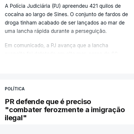
A Polícia Judiciária (PJ) apreendeu 421 quilos de
cocaína ao largo de Sines. O conjunto de fardos de
droga tinham acabado de ser lançados ao mar de
uma lancha rápida durante a perseguição.
Em comunicado, a PJ avança que a lancha
suspeita foi detetada em alto mar, cerca de 60
milhas náuticas ao largo de Sines.
VER MAIS
A apreensão aconteceu na tarde desta sexta-feira,
desencadeando uma ação de prevenção
POLÍTICA
desencadeada pela Polícia Judiciária, em
PR defende que é preciso
articulação com a Marinha, a Autoridade Marítima
"combater ferozmente a imigração
Nacional e a Força Aérea.
ilegal"
O ano de 2026 tem sido um ano de recordes: foi
O Presidente da República voltou hoje a
apreendida mais cocaína até ao momento de que