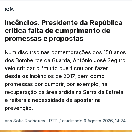
Pezeshkian e o ayatollah Khamenei que,
PAÍS
assinalando o início do terceiro ano de Pezeshkian
à frente do governo, teve na agenda o conflito
Incêndios. Presidente da República
armado com os Estados Unidos e Israel, além das
critica falta de cumprimento de
questões económicas de um país em guerra que
promessas e propostas
se confronta agora com uma inflação de 88%.
Num discurso nas comemorações dos 150 anos
De acordo com a informação oficial, que não indica
dos Bombeiros da Guarda, António José Seguro
onde ou quando decorreu a reunião, Khamenei e
veio criticar o "muito que ficou por fazer"
Pezeshkian discutiram ainda formas de garantir
desde os incêndios de 2017, bem como
recursos e gerir as despesas "em riais, divisas e
promessas por cumprir, por exemplo, na
energia", bem como sobre a cooperação
recuperação da área ardida na Serra da Estrela
económica com parceiros estrangeiros.
e reitera a necessidade de apostar na
prevenção.
Para os Estados Unidos seguiu ainda um recado:
Ana Sofia Rodrigues - RTP
/
atualizado 9 Agosto 2026, 14:24
"corrijam o comportamento". Teerão deixou ainda
novas exigências para reabrir o Estreito de Ormuz,