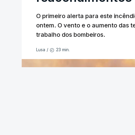
O primeiro alerta para este incêndi
ERRO
100
ontem. O vento e o aumento das te
ERROR ON HTML5 MEDIA ELEMEN
trabalho dos bombeiros.
ESTE CONTEÚDO ESTÁ NESTE MO
23 min.
Lusa
/
O Chega considerou "de uma enorme gra
República
de enviar para o Tribunal Cons
estrangeiros, sustentando tratar-se de "
Na sexta-feira, a Presidência da Repúbl