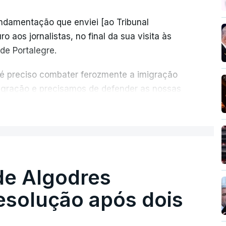
undamentação que enviei [ao Tribunal
o aos jornalistas, no final da sua visita às
de Portalegre.
 é preciso combater ferozmente a imigração
migração e precisamos de defender as nossas
com tratarmos com dignidade as pessoas,
ER MAIS
crescentou.
re se é garantido o superior interesse da
de Algodres
solução após dois