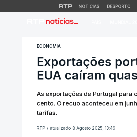
NOTÍCIAS
DESPORTO
PAÍS
MUNDIAL 2
Exportações port
ECONOMIA
Exportações por
EUA caíram qua
As exportações de Portugal para 
cento. O recuo aconteceu em junh
tarifas.
RTP
/
atualizado 8 Agosto 2025, 13:46