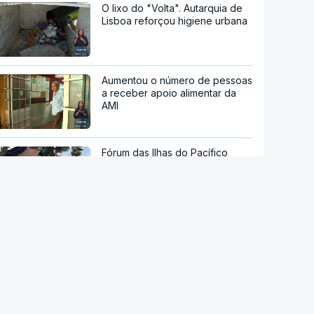
O lixo do "Volta". Autarquia de
Lisboa reforçou higiene urbana
Aumentou o número de pessoas
a receber apoio alimentar da
AMI
Fórum das Ilhas do Pacífico
termina sem condenação
conjunta a teste de míssil da
China
Reta final de execução. PRR
desembolsa 13.791 milhões de
euros até agosto
Viticultores do Douro em
protesto