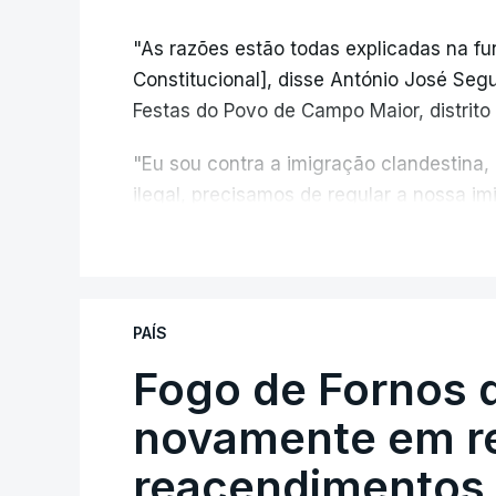
"As razões estão todas explicadas na f
Constitucional], disse António José Segur
Festas do Povo de Campo Maior, distrito 
"Eu sou contra a imigração clandestina,
ilegal, precisamos de regular a nossa i
fronteiras e nada disto é incompatível 
V
designadamente menores e crianças", a
António José Seguro mostrou dúvidas sob
PAÍS
criança.
Fogo de Fornos 
novamente em re
reacendimentos