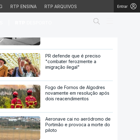
G
RTP ENSINA
RTP ARQUIVOS
Entrar
Abrir campo de
|
S
RTP
DESPORTO
Exportações portuguesas para
os EUA caíram quase 40%
aíram quase 40%
PR defende que é preciso
"combater ferozmente a
imigração ilegal"
Fogo de Fornos de Algodres
novamente em resolução após
dois reacendimentos
Aeronave cai no aeródromo de
Portimão e provoca a morte do
piloto