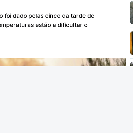
o foi dado pelas cinco da tarde de
mperaturas estão a dificultar o
T
MENTO INDISPONÍVEL
vidade" a decisão do Presidente da
titucional o decreto sobre retorno de
uma irresponsabilidade".
ica anunciou que
António José Seguro pediu ao