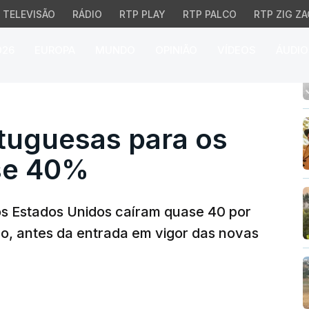
TELEVISÃO
RÁDIO
RTP PLAY
RTP PALCO
RTP ZIG ZA
026
EUROPA
MUNDO
OPINIÃO
VÍDEOS
ÁUDIO
uguesas para os EUA c
tuguesas para os
se 40%
os Estados Unidos caíram quase 40 por
o, antes da entrada em vigor das novas