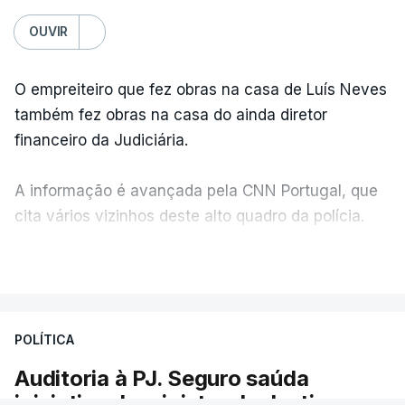
OUVIR
O empreiteiro que fez obras na casa de Luís Neves
também fez obras na casa do ainda diretor
financeiro da Judiciária.
A informação é avançada pela CNN Portugal, que
cita vários vizinhos deste alto quadro da polícia.
VER MAIS
Foi o diretor financeiro, Álvaro Pires, que assumiu a
responsabilidade de sugerir as instalações da
Construbarcelos para acolher um atrelado
POLÍTICA
apreendido numa operação de droga.
Auditoria à PJ. Seguro saúda
iniciativa da ministra da Justiça