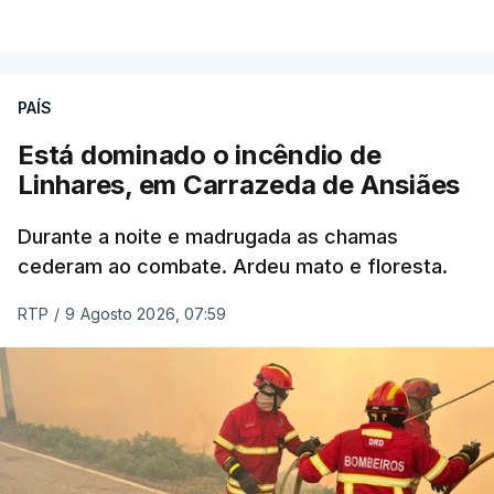
VER MAIS
ERRO
100
PAÍS
ERROR ON HTML5 MEDIA ELEMENT
Está dominado o incêndio de
Linhares, em Carrazeda de Ansiães
ESTE CONTEÚDO ESTÁ NESTE
MOMENTO INDISPONÍVEL
Durante a noite e madrugada as chamas
cederam ao combate. Ardeu mato e floresta.
RTP
/
9 Agosto 2026, 07:59