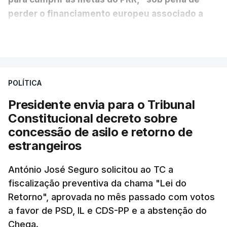
perder o financiamento europeu associado a
essa reforma específica".
VER MAIS
António José Seguro entende que a reforma reúne
treze apoios sociais "num só" e pretende "tornar o
POLÍTICA
sistema mais simples, mais justo e transparente".
Presidente envia para o Tribunal
"Sempre que seja possível reduzir burocracias,
Constitucional decreto sobre
eliminar sobreposições e garantir que os apoios
concessão de asilo e retorno de
chegam a quem mais necessita, estaremos a dar
estrangeiros
um passo na direção certa", argumenta o
António José Seguro solicitou ao TC a
Presidente da República.
fiscalização preventiva da chama "Lei do
Retorno", aprovada no mês passado com votos
Assegurar que "ninguém é
a favor de PSD, IL e CDS-PP e a abstenção do
prejudicado"
Chega.