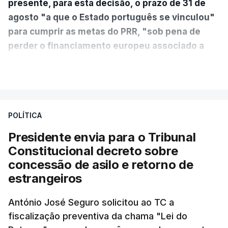
presente, para esta decisão, o prazo de 31 de
agosto "a que o Estado português se vinculou"
para cumprir as metas do PRR, "sob pena de
perder o financiamento europeu associado a
essa reforma específica".
VER MAIS
António José Seguro entende que a reforma reúne
treze apoios sociais "num só" e pretende "tornar o
POLÍTICA
sistema mais simples, mais justo e transparente".
Presidente envia para o Tribunal
"Sempre que seja possível reduzir burocracias,
Constitucional decreto sobre
eliminar sobreposições e garantir que os apoios
concessão de asilo e retorno de
chegam a quem mais necessita, estaremos a dar
estrangeiros
um passo na direção certa", argumenta o
António José Seguro solicitou ao TC a
Presidente da República.
fiscalização preventiva da chama "Lei do