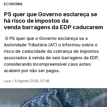
ECONOMIA
Não há prazos fixados para a conclusão desta
avaliação à Polícia Judiciária.
PS quer que Governo esclareça se
há risco de impostos da
Do início da polémica com a revelação de obras a
venda barragens da EDP caducarem
título pessoal, numa propriedade no Alentejo, feitas
pelo mesmo empreiteiro contratado 17 vezes para
O PS quer que o Governo esclareça se a
Autoridade Tributária (AT) o informou sobre o
obras na Polícia Judiciária (PJ) até aos últimos dias,
risco de caducidade da cobrança de impostos
em que até do Governo surgiram ordens para mais
associados à venda de seis barragens da EDP,
inquéritos e averiguações aos seus mandatos à
considerando incompreensível caso estes
frente da polícia criminal, Luís Neves está há
acabem por não ser pagos.
praticamente um mês sem sair do topo das
notícias.
Lusa
/
8 Agosto 2026, 07:36
ARTIGOS RELACIONADOS