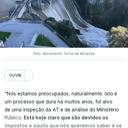
Nova polémica com Luís
Neves. Ministro nega
favorecimento a construtora
DST
7 Agosto 2026, 20:28
Foto: Movimento Terra de Miranda
Partidos criticam silêncio de
Luís Montenegro nas
polémicas com Luís Neves
OUVIR
atualizado 7 Agosto 2026, 21:04
"Nós estamos preocupados, naturalmente. Isto é
Diretor financeiro da PJ
um processo que dura há muitos anos, foi alvo
nega que Construbarcelos
tenha feito obras na casa
de uma inspeção da AT e de análise do Ministério
onde vive
Público.
Está hoje claro que são devidos os
atualizado 7 Agosto 2026, 15:56
impostos e aquilo que nós queremos saber é se