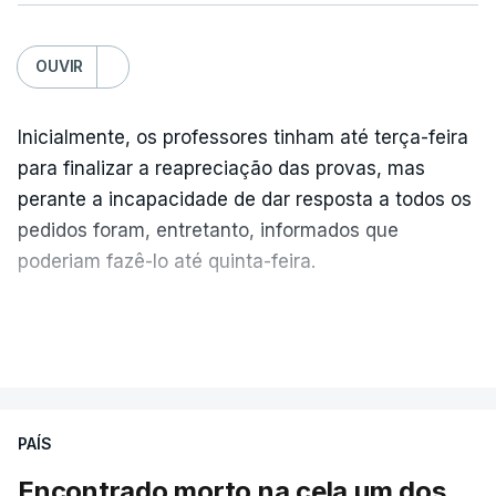
OUVIR
Inicialmente, os professores tinham até terça-feira
para finalizar a reapreciação das provas, mas
perante a incapacidade de dar resposta a todos os
pedidos foram, entretanto, informados que
poderiam fazê-lo até quinta-feira.
A intenção era que os resultados fossem
VER MAIS
publicados no dia seguinte (sexta-feira), o que
poderá não acontecer.
PAÍS
No domingo, estavam concluídos cerca de 50 por
cento dos mais de 20 mil pedidos de reapreciação,
Encontrado morto na cela um dos