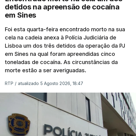
mas Cristina Mota, porta-voz da Missão Escola
detidos na apreensão de cocaína
Pública, tem dúvidas de que o processo esteja
em Sines
concluído a tempo.
Foi esta quarta-feira encontrado morto na sua
cela na cadeia anexa à Polícia Judiciária de
"Durante o fim de semana e nos últimos dias,
Lisboa um dos três detidos da operação da PJ
apercebamo-nos que ainda estão a ser
em Sines na qual foram apreendidas cinco
convocados professores para reapreciações"
,
toneladas de cocaína. As circunstâncias da
disse a professora à agência Lusa.
"Será
morte estão a ser averiguadas.
praticamente impossível termos a totalidade
das reapreciações na sexta-feira".
RTP
/
atualizado 5 Agosto 2026, 18:47
Segundo os docentes, o processo de reapreciação
está a enfrentar vários constrangimentos. Há
casos em que faltam os modelos preenchidos
pelos alunos com a alegação justificativa para o
pedido de reapreciação, ou os documentos que os