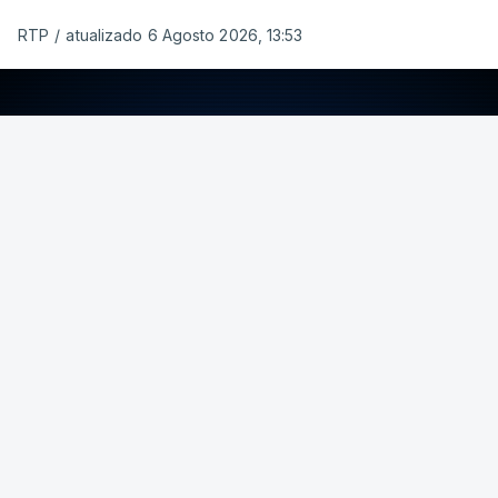
RTP
/
atualizado 6 Agosto 2026, 13:53
ERRO
100
ERROR ON HTML5 MEDIA ELEMENT
ESTE CONTEÚDO ESTÁ NESTE MOMENTO
INDISPONÍVEL
Foto: Rui Alves Cardoso - RTP
ARTIGOS RELACIONADOS