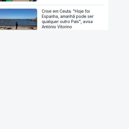
Crise em Ceuta. "Hoje foi
Espanha, amanhã pode ser
qualquer outro País", avisa
António Vitorino
Droga PJ. Cidadão indiano
encontrado morto estaria a
trabalhar com as autoridades
Conselho da Paz de Trump
emitiu contrato para construção
de base militar
Ataque ucraniano à Rússia com
número recorde de drones
Teerão anuncia acordo com