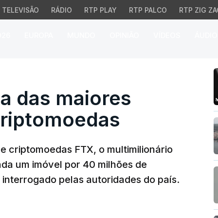
TELEVISÃO
RÁDIO
RTP PLAY
RTP PALCO
RTP ZIG ZA
026
EUROPA
MUNDO
OPINIÃO
VÍDEOS
ÁUDIO
 das maiores plataform
ma das maiores
criptomoedas
e criptomoedas FTX, o multimilionário
da um imóvel por 40 milhões de
 interrogado pelas autoridades do país.