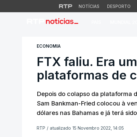
NOTÍCIAS
DESPORTO
PAÍS
MUNDIAL 2
FTX faliu. Era uma
ECONOMIA
FTX faliu. Era u
plataformas de 
Depois do colapso da plataforma d
Sam Bankman-Fried colocou à ven
dólares nas Bahamas e já terá sido
RTP
/
atualizado 15 Novembro 2022, 14:05