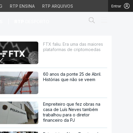
G
RTP ENSINA
RTP ARQUIVOS
Entrar
Abrir campo de
|
S
RTP
DESPORTO
as de criptomoedas
FTX faliu. Era uma das maiores
plataformas de criptomoedas
60 anos da ponte 25 de Abril.
Histórias que não se veem
Empreiteiro que fez obras na
casa de Luís Neves também
trabalhou para o diretor
financeiro da PJ