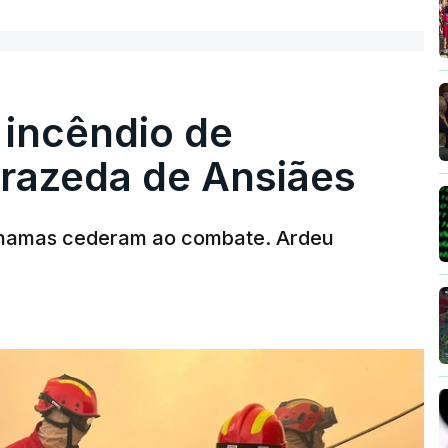
 incêndio de
T
rrazeda de Ansiães
MENTO INDISPONÍVEL
chamas cederam ao combate. Ardeu