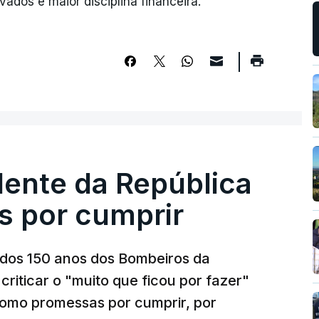
vados e maior disciplina financeira.
dente da República
s por cumprir
os 150 anos dos Bombeiros da
riticar o "muito que ficou por fazer"
como promessas por cumprir, por