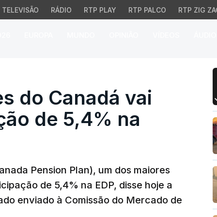
TELEVISÃO
RÁDIO
RTP PLAY
RTP PALCO
RTP ZIG ZA
026
EUROPA
MUNDO
OPINIÃO
VÍDEOS
ÁUDIO
do Canadá vai vender 
s do Canadá vai
ação de 5,4% na
anada Pension Plan), um dos maiores
cipação de 5,4% na EDP, disse hoje a
ado enviado à Comissão do Mercado de