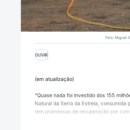
Foto: Miguel 
OUVIR
(em atualização)
"Quase nada foi investido dos 155 milh
Natural da Serra da Estrela, consumida 
tem promessas de recuperação por cump
V