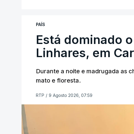
PAÍS
Está dominado o
ERRO
100
ERROR ON HTML5 MEDIA ELEMEN
Linhares, em Ca
ESTE CONTEÚDO ESTÁ NESTE MO
Durante a noite e madrugada as 
mato e floresta.
RTP
/
9 Agosto 2026, 07:59