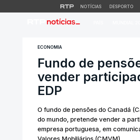
NOTÍCIAS
DESPORTO
PAÍS
MUNDIAL 2
Fundo de pensões 
ECONOMIA
Fundo de pensõe
vender particip
EDP
O fundo de pensões do Canadá (C
do mundo, pretende vender a parti
empresa portuguesa, em comunic
Valores Mobiliários (CMVM).