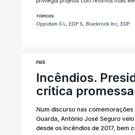
privilegia projetos com retornos mais ele
TÓPICOS
Oppidum S L
,
EDP S
,
Blackrock Inc
,
EDP
PAÍS
Incêndios. Presi
critica promessa
Num discurso nas comemorações d
Guarda, António José Seguro veio c
desde os incêndios de 2017, bem 