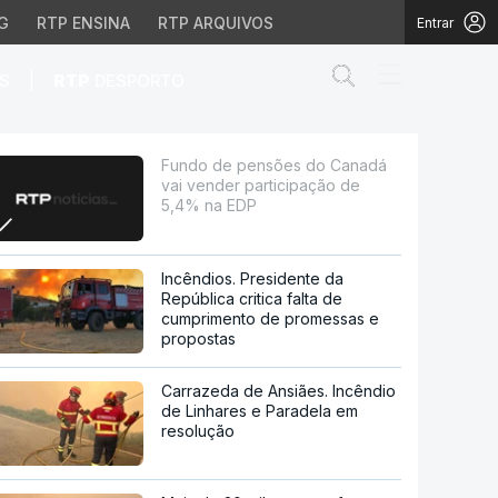
G
RTP ENSINA
RTP ARQUIVOS
Entrar
Abrir campo de
|
S
RTP
DESPORTO
participação de 5,4% n
Fundo de pensões do Canadá
vai vender participação de
5,4% na EDP
Incêndios. Presidente da
República critica falta de
cumprimento de promessas e
propostas
Carrazeda de Ansiães. Incêndio
de Linhares e Paradela em
resolução