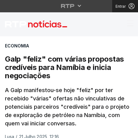
Entrar
Galp "feliz" com vária
ECONOMIA
Galp "feliz" com várias propostas
credíveis para Namíbia e inicia
negociações
A Galp manifestou-se hoje "feliz" por ter
recebido "várias" ofertas não vinculativas de
potenciais parceiros "credíveis" para o projeto
de exploração de petróleo na Namíbia, com
quem vai iniciar conversas.
Lusa
/
21 Julho 2025, 12:16