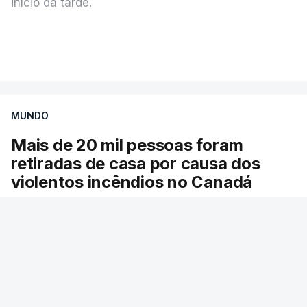
início da tarde.
Mais de 20 mil pessoas foram retiradas de casa
VER MAIS
por causa dos violentos incêndios no Canadá
MUNDO
Mais de 20 mil pessoas foram
retiradas de casa por causa dos
violentos incêndios no Canadá
Milhares de pessoas têm ordem de evacuação.
O governo da província declarou o estado de
emergência por causa de dezenas de incêndios
florestais que estão descontrolados.
RTP
/
9 Agosto 2026, 08:03