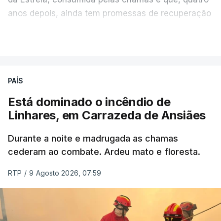
anos depois, ainda tem promessas de recuperação
por cumprir.
VER MAIS
ERRO
100
PAÍS
ERROR ON HTML5 MEDIA ELEMENT
Está dominado o incêndio de
Linhares, em Carrazeda de Ansiães
ESTE CONTEÚDO ESTÁ NESTE
MOMENTO INDISPONÍVEL
Durante a noite e madrugada as chamas
cederam ao combate. Ardeu mato e floresta.
RTP
/
9 Agosto 2026, 07:59