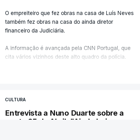
O empreiteiro que fez obras na casa de Luís Neves
também fez obras na casa do ainda diretor
financeiro da Judiciária.
A informação é avançada pela CNN Portugal, que
cita vários vizinhos deste alto quadro da polícia.
VER MAIS
Foi o diretor financeiro, Álvaro Pires, que assumiu a
responsabilidade de sugerir as instalações da
Construbarcelos para acolher um atrelado
CULTURA
apreendido numa operação de droga.
Entrevista a Nuno Duarte sobre a
ponte 25 de Abril. "Ainda hoje
somos um país de paradoxos"