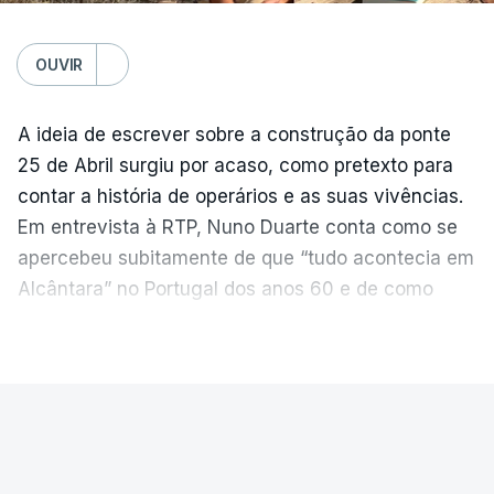
OUVIR
A ideia de escrever sobre a construção da ponte
25 de Abril surgiu por acaso, como pretexto para
contar a história de operários e as suas vivências.
Em entrevista à RTP, Nuno Duarte conta como se
apercebeu subitamente de que “tudo acontecia em
Alcântara” no Portugal dos anos 60 e de como
poderia incluir esta obra marcante na ficção. Hoje,
VER MAIS
quando passa pelo aço de cor avermelhada que
faz a ligação entre as duas margens do Tejo, sorri
e reconhece como a ponte mudou a sua vida de
PAÍS
forma inesperada, através da literatura.
Ponte 25 de Abril celebra seis