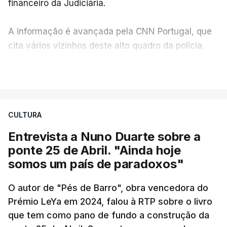
financeiro da Judiciária.
A informação é avançada pela CNN Portugal, que
cita vários vizinhos deste alto quadro da polícia.
VER MAIS
Foi o diretor financeiro, Álvaro Pires, que assumiu a
responsabilidade de sugerir as instalações da
Construbarcelos para acolher um atrelado
CULTURA
apreendido numa operação de droga.
Entrevista a Nuno Duarte sobre a
ponte 25 de Abril. "Ainda hoje
somos um país de paradoxos"
O autor de "Pés de Barro", obra vencedora do
Prémio LeYa em 2024, falou à RTP sobre o livro
que tem como pano de fundo a construção da