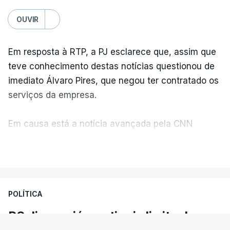
OUVIR
Em resposta à RTP, a PJ esclarece que, assim que
teve conhecimento destas notícias questionou de
imediato Álvaro Pires, que negou ter contratado os
serviços da empresa.
Em causa está a notícia avançada pela CNN
Portugal de que o diretor financeiro também tinha
VER MAIS
recorrido à Construbarcelos, tal como Luís Neves.
A Judiciária adianta ainda que não ordenou a
POLÍTICA
abertura de qualquer processo disciplinar, por não
ter qualquer elemento que indicie a realização
PS diz que já se atingiu limite do
dessas obras.
admissível. As reações à polémica