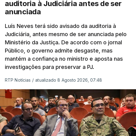
auditoria à Judiciária antes de ser
anunciada
“Com esta acção de Seguro, sendo atingido o
prazo de 60 dias, os imigrantes terão que ser
Luís Neves terá sido avisado da auditoria à
Judiciária, antes mesmo de ser anunciada pelo
libertados,
ainda que os seus pedidos de asilo
Ministério da Justiça. De acordo com o jornal
tenham sido rejeitados pelas autoridades
Público, o governo admite desgaste, mas
competentes”, referem.
mantém a confiança no ministro e aposta nas
investigações para preservar a PJ.
“Isto é de uma enorme irresponsabilidade
e
muito injusto para aqueles cidadãos estrangeiros
RTP Notícias
/
atualizado 8 Agosto 2026, 07:48
que cumpriram efetivamente todos os passos para
poderem entrar e residir legalmente em Portugal”,
acrescenta, concluindo que
“são exactamente
este tipo de actos políticos irresponsáveis que
produzem o designado efeito de chamada, ou
por outras palavras, são estes buracos na lei