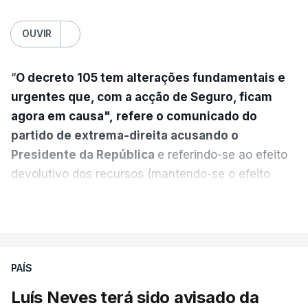
OUVIR
“
O decreto 105 tem alterações fundamentais e
urgentes que, com a acção de Seguro, ficam
agora em causa", refere o comunicado do
partido de extrema-direita acusando o
Presidente da República
e referindo-se ao efeito
devolutivo dos recursos (mantendo-se o efeito
suspensivo) e o aumento do prazo para detenção
VER MAIS
em centro de acolhimento temporário.
Chega refere ainda que Seguro tem reservas
PAÍS
quanto à possibilidade de expulsar do país
cidadãos adultos em situação ilegal, se
Luís Neves terá sido avisado da
tiverem filhos menores.