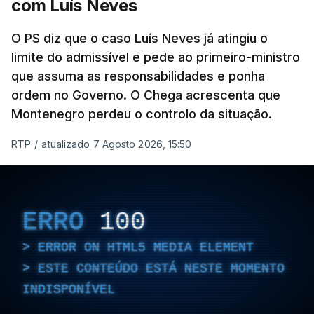
com Luís Neves
ARTIGOS RELACIONADOS
O PS diz que o caso Luís Neves já atingiu o
limite do admissível e pede ao primeiro-ministro
que assuma as responsabilidades e ponha
Empreiteiro da
Construbarcelos também
ordem no Governo. O Chega acrescenta que
fez obras na casa do diretor
Montenegro perdeu o controlo da situação.
financeiro da PJ
atualizado 7 Agosto 2026, 14:25
RTP
/
atualizado 7 Agosto 2026, 15:50
Empreiteiro que fez obras
na casa de Luís Neves
ERRO
100
também trabalhou para o
diretor financeiro da PJ
ERROR ON HTML5 MEDIA ELEMENT
atualizado 7 Agosto 2026, 14:26
ESTE CONTEÚDO ESTÁ NESTE MOMENTO
INDISPONÍVEL