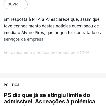
OUVIR
Em resposta à RTP, a PJ esclarece que, assim que
teve conhecimento destas notícias questionou de
imediato Álvaro Pires, que negou ter contratado os
serviços da empresa.
Em causa está a notícia avançada pela CNN
Portugal de que o diretor financeiro também tinha
VER MAIS
recorrido à Construbarcelos, tal como Luís Neves.
A Judiciária adianta ainda que não ordenou a
POLÍTICA
abertura de qualquer processo disciplinar, por não
ter qualquer elemento que indicie a realização
PS diz que já se atingiu limite do
dessas obras.
admissível. As reações à polémica