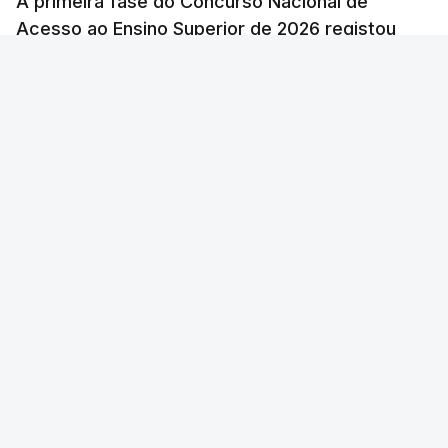
A primeira fase do Concurso Nacional de
Acesso ao Ensino Superior de 2026 registou
60.391 candidatos, mais 21,8% em relação a
2025.
atualizado 7 Agosto 2026, 10:23
RTP
/
Foto: Nathan Dumlao - Unsplash