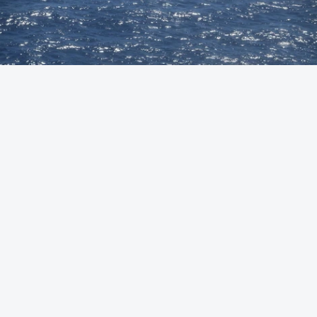
Foto: Autoridade Marítima Nacional
OUVIR
A Polícia Judiciária (PJ) apreendeu 421 quilos de
cocaína ao largo de Sines. O conjunto de fardos de
droga tinham acabado de ser lançados ao mar de