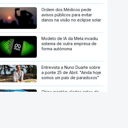
Ordem dos Médicos pede
avisos públicos para evitar
danos na visão no eclipse solar
Modelo de IA da Meta invadiu
sistema de outra empresa de
forma autónoma
Entrevista a Nuno Duarte sobre
a ponte 25 de Abril. "Ainda hoje
somos um país de paradoxos"
China mantém alertas antes de
possível aproximação do tufão
Dolphin no domingo
Sessenta trabalhadores de
fábrica de calçado em Gaia