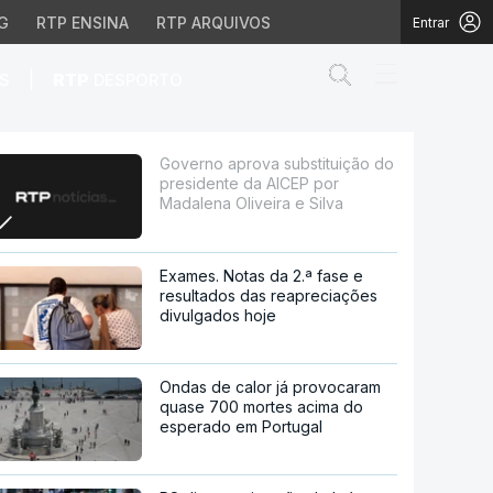
G
RTP ENSINA
RTP ARQUIVOS
Entrar
Abrir campo de
|
S
RTP
DESPORTO
 da AICEP por Madalena 
Governo aprova substituição do
presidente da AICEP por
Madalena Oliveira e Silva
Exames. Notas da 2.ª fase e
resultados das reapreciações
divulgados hoje
Ondas de calor já provocaram
quase 700 mortes acima do
esperado em Portugal