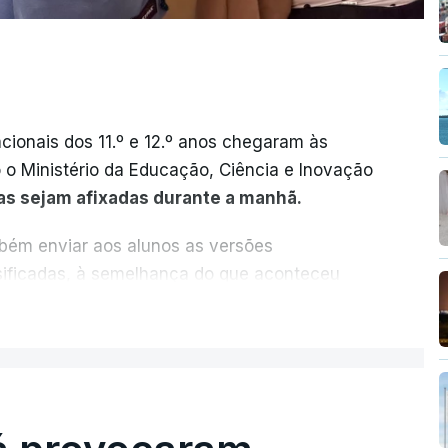
cionais dos 11.º e 12.º anos chegaram às
o o Ministério da Educação, Ciência e Inovação
as sejam afixadas durante a manhã.
mbém enviar aos alunos as versões
ssificadas, à semelhança do que aconteceu
ER MAIS
vas dependia da apresentação de um
artir deste ano, disponibilizar a cópia dos
es para "reforçar a transparência e rigor do
ção eletrónica.