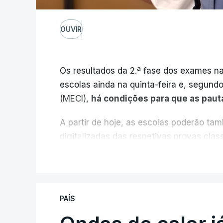
OUVIR
Os resultados da 2.ª fase dos exames na
escolas ainda na quinta-feira e, segund
(MECI),
há condições para que as paut
A partir de hoje, as escolas poderão ta
digitalizadas das respetivas provas cla
durante a 1.ª fase.
V
Em anos anteriores, a consulta das pro
requerimento, mas o Governo decidiu, a p
PAÍS
exames classificados a todos os estudant
processo" devido às falhas na classifica