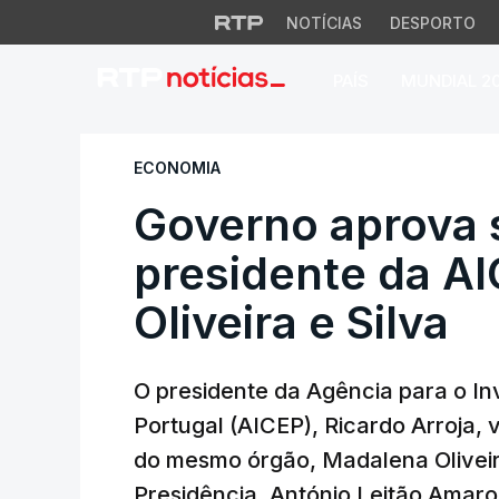
NOTÍCIAS
DESPORTO
PAÍS
MUNDIAL 2
Governo aprova sub
ECONOMIA
Governo aprova 
presidente da A
Oliveira e Silva
O presidente da Agência para o I
Portugal (AICEP), Ricardo Arroja, v
do mesmo órgão, Madalena Oliveira
Presidência, António Leitão Amaro