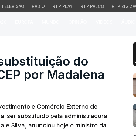
TELEVISÃO
RÁDIO
RTP PLAY
RTP PALCO
RTP ZIG ZA
026
EUROPA
MUNDO
OPINIÃO
VÍDEOS
ÁUDIO
stituição do presidente
substituição do
ICEP por Madalena
nvestimento e Comércio Externo de
ai ser substituído pela administradora
 e Silva, anunciou hoje o ministro da
.