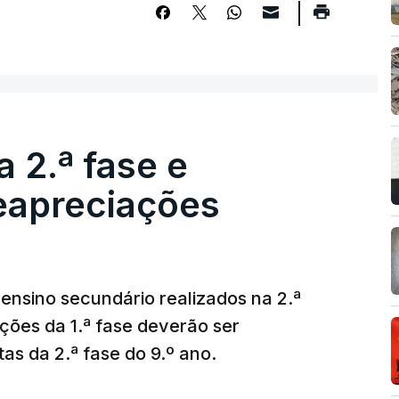
 2.ª fase e
reapreciações
ensino secundário realizados na 2.ª
ções da 1.ª fase deverão ser
as da 2.ª fase do 9.º ano.