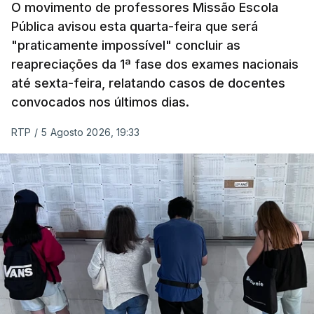
Pela primeira vez este ano, quase 300 mil exames
O movimento de professores Missão Escola
Pública avisou esta quarta-feira que será
nacionais do ensino secundário foram avaliados
"praticamente impossível" concluir as
em formato digital, mas o processo registou várias
reapreciações da 1ª fase dos exames nacionais
falhas técnicas, obrigando ao adiamento por
até sexta-feira, relatando casos de docentes
alguns dias da divulgação das notas.
convocados nos últimos dias.
RTP
/
5 Agosto 2026, 19:33