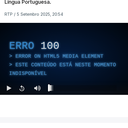
Língua Portuguesa.
RTP
/
5 Setembro 2025, 20:54
ERRO
100
ERROR ON HTML5 MEDIA ELEMENT
ESTE CONTEÚDO ESTÁ NESTE MOMENTO
INDISPONÍVEL