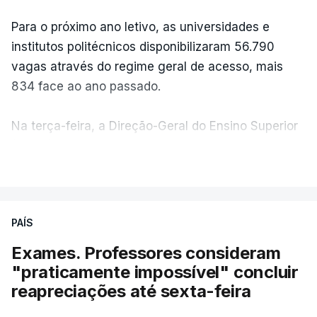
Para o próximo ano letivo, as universidades e
institutos politécnicos disponibilizaram 56.790
vagas através do regime geral de acesso, mais
834 face ao ano passado.
Na terça-feira, a Direção-Geral do Ensino Superior
(DGES) contabilizava já perto de 55 mil candidatos,
VER MAIS
ultrapassando o total de 49.595 inscritos na 1.ª
fase do concurso do ano passado.
PAÍS
No primeiro dia do concurso deste ano, apenas
304 alunos tinham apresentado candidatura, muito
Exames. Professores consideram
abaixo dos 10 mil que o tinham feito no primeiro dia
"praticamente impossível" concluir
do concurso do ano passado.
reapreciações até sexta-feira