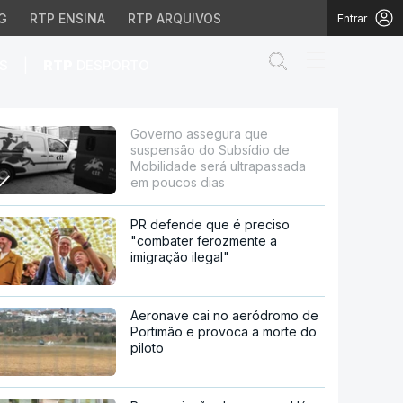
G
RTP ENSINA
RTP ARQUIVOS
Entrar
Abrir campo de
|
S
RTP
DESPORTO
dio de Mobilidade ser
Governo assegura que
suspensão do Subsídio de
Mobilidade será ultrapassada
em poucos dias
PR defende que é preciso
"combater ferozmente a
imigração ilegal"
Aeronave cai no aeródromo de
Portimão e provoca a morte do
piloto