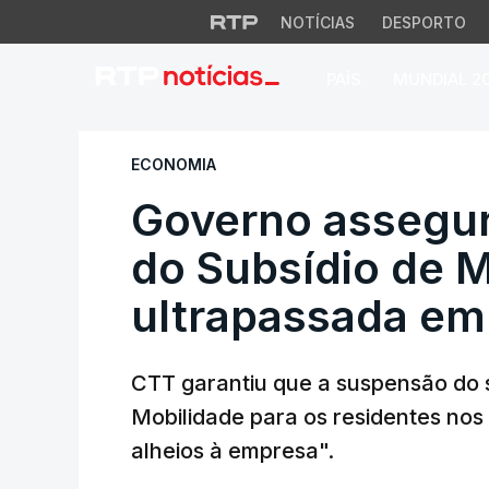
NOTÍCIAS
DESPORTO
PAÍS
MUNDIAL 2
Governo assegura 
ECONOMIA
Governo assegu
do Subsídio de M
ultrapassada em
CTT garantiu que a suspensão do 
Mobilidade para os residentes nos
alheios à empresa".