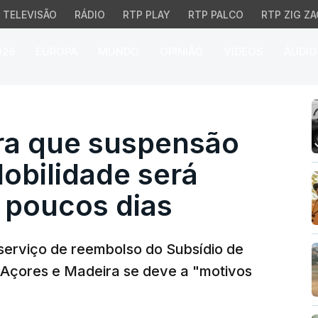
TELEVISÃO
RÁDIO
RTP PLAY
RTP PALCO
RTP ZIG ZA
026
EUROPA
MUNDO
OPINIÃO
VÍDEOS
ÁUDIO
que suspensão do Subsí
ra que suspensão
obilidade será
 poucos dias
serviço de reembolso do Subsídio de
 Açores e Madeira se deve a "motivos