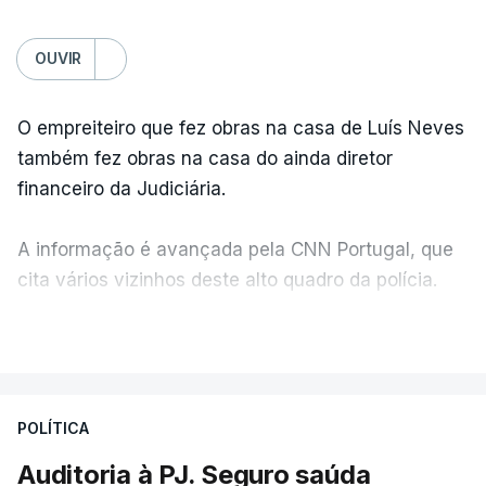
OUVIR
O empreiteiro que fez obras na casa de Luís Neves
também fez obras na casa do ainda diretor
financeiro da Judiciária.
A informação é avançada pela CNN Portugal, que
cita vários vizinhos deste alto quadro da polícia.
VER MAIS
Foi o diretor financeiro, Álvaro Pires, que assumiu a
responsabilidade de sugerir as instalações da
Construbarcelos para acolher um atrelado
POLÍTICA
apreendido numa operação de droga.
Auditoria à PJ. Seguro saúda