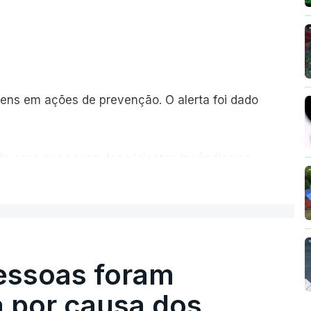
ns em ações de prevenção. O alerta foi dado
de casa por causa dos violentos incêndios no
ER MAIS
pessoas foram
a por causa dos