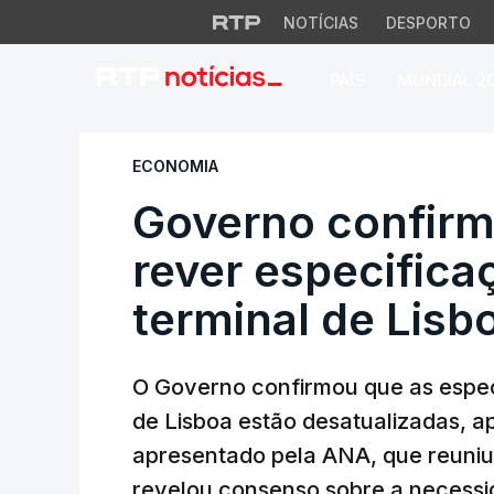
NOTÍCIAS
DESPORTO
PAÍS
MUNDIAL 2
Governo confirma 
ECONOMIA
Governo confirm
rever especifica
terminal de Lisb
O Governo confirmou que as espec
de Lisboa estão desatualizadas, ap
apresentado pela ANA, que reuniu 
revelou consenso sobre a necessi