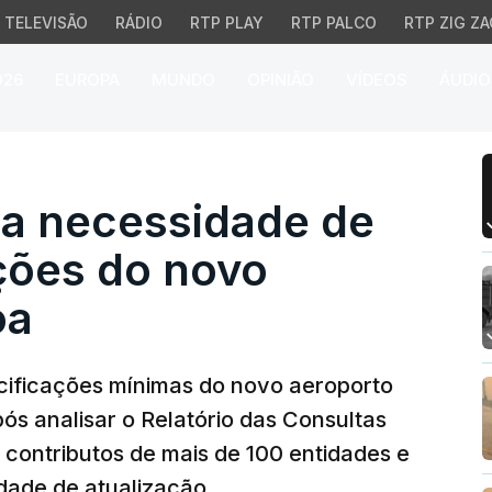
TELEVISÃO
RÁDIO
RTP PLAY
RTP PALCO
RTP ZIG ZA
026
EUROPA
MUNDO
OPINIÃO
VÍDEOS
ÁUDIO
necessidade de rever es
a necessidade de
ções do novo
oa
ificações mínimas do novo aeroporto
ós analisar o Relatório das Consultas
contributos de mais de 100 entidades e
dade de atualização.