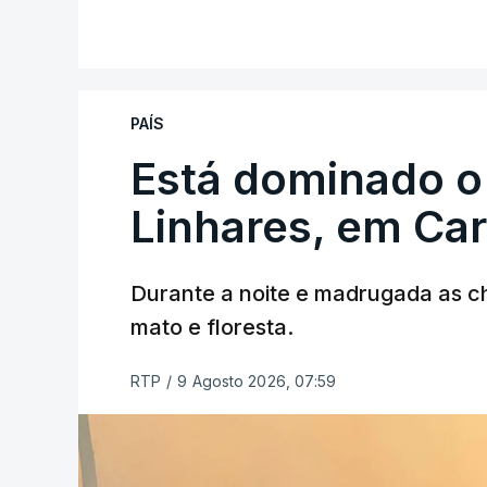
V
PAÍS
Está dominado o
ERRO
100
ERROR ON HTML5 MEDIA ELEMEN
Linhares, em Ca
ESTE CONTEÚDO ESTÁ NESTE MO
Durante a noite e madrugada as 
mato e floresta.
RTP
/
9 Agosto 2026, 07:59