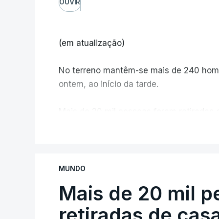
OUVIR
(em atualização)
No terreno mantêm-se mais de 240 home
ontem, ao início da tarde.
Mais de 20 mil pessoas foram retiradas 
Canadá
V
MUNDO
Mais de 20 mil 
retiradas de cas