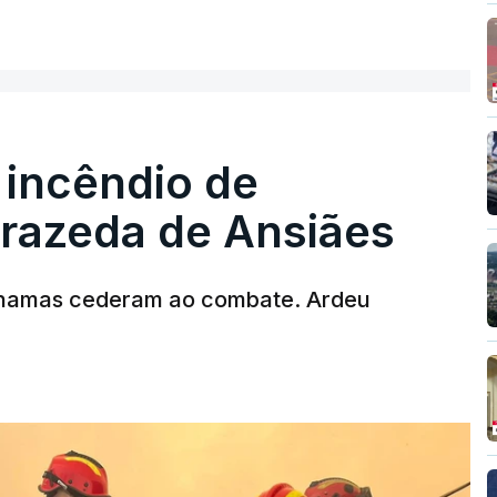
ER MAIS
 incêndio de
T
rrazeda de Ansiães
MENTO INDISPONÍVEL
chamas cederam ao combate. Ardeu