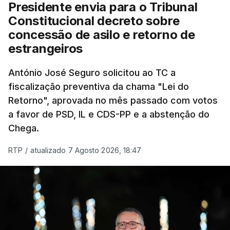
Presidente envia para o Tribunal
"Sempre que seja possível reduzir burocracias,
Constitucional decreto sobre
eliminar sobreposições e garantir que os apoios
concessão de asilo e retorno de
chegam a quem mais necessita, estaremos a dar
estrangeiros
um passo na direção certa", argumenta o
António José Seguro solicitou ao TC a
Presidente da República.
fiscalização preventiva da chama "Lei do
Retorno", aprovada no mês passado com votos
Assegurar que "ninguém é
a favor de PSD, IL e CDS-PP e a abstenção do
prejudicado"
Chega.
RTP
/
atualizado 7 Agosto 2026, 18:47
O Preisdente deixa, no entanto, deixa alguns
avisos:
uma reforma desta dimensão "deve ter
como primeiro critério a proteção das pessoas"
e "nenhum processo de simplificação pode
traduzir-se numa diminuição da proteção