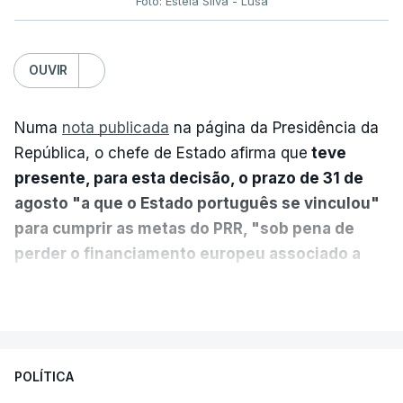
Foto: Estela Silva - Lusa
OUVIR
Numa
nota publicada
na página da Presidência da
República, o chefe de Estado afirma que
teve
presente, para esta decisão, o prazo de 31 de
agosto "a que o Estado português se vinculou"
para cumprir as metas do PRR, "sob pena de
perder o financiamento europeu associado a
essa reforma específica".
VER MAIS
António José Seguro entende que a reforma reúne
treze apoios sociais "num só" e pretende "tornar o
POLÍTICA
sistema mais simples, mais justo e transparente".