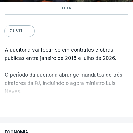
Lusa
OUVIR
A auditoria vai focar-se em contratos e obras
públicas entre janeiro de 2018 e julho de 2026.
O período da auditoria abrange mandatos de três
diretores da PJ, incluindo o agora ministro Luís
Neves.
VER MAIS
A Judiciária confirma que foi o atual diretor quem
sugeriu esta auditoria e que a ministra concordou.
ECONOMIA
Não há prazos fixados para a conclusão desta