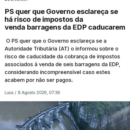
avaliação à Polícia Judiciária.
PS quer que Governo esclareça se
há risco de impostos da
Do início da polémica com a revelação de obras a
venda barragens da EDP caducarem
título pessoal, numa propriedade no Alentejo, feitas
pelo mesmo empreiteiro contratado 17 vezes para
O PS quer que o Governo esclareça se a
Autoridade Tributária (AT) o informou sobre o
obras na Polícia Judiciária (PJ) até aos últimos dias,
risco de caducidade da cobrança de impostos
em que até do Governo surgiram ordens para mais
associados à venda de seis barragens da EDP,
inquéritos e averiguações aos seus mandatos à
considerando incompreensível caso estes
frente da polícia criminal, Luís Neves está há
acabem por não ser pagos.
praticamente um mês sem sair do topo das
notícias.
Lusa
/
8 Agosto 2026, 07:36
ARTIGOS RELACIONADOS