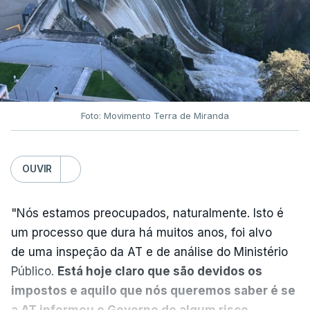
Nova polémica com Luís
Neves. Ministro nega
favorecimento a construtora
DST
7 Agosto 2026, 20:28
Foto: Movimento Terra de Miranda
Partidos criticam silêncio de
Luís Montenegro nas
polémicas com Luís Neves
OUVIR
atualizado 7 Agosto 2026, 21:04
"Nós estamos preocupados, naturalmente. Isto é
Diretor financeiro da PJ
um processo que dura há muitos anos, foi alvo
nega que Construbarcelos
tenha feito obras na casa
de uma inspeção da AT e de análise do Ministério
onde vive
Público.
Está hoje claro que são devidos os
atualizado 7 Agosto 2026, 15:56
impostos e aquilo que nós queremos saber é se
a AT informou o Governo de algum risco