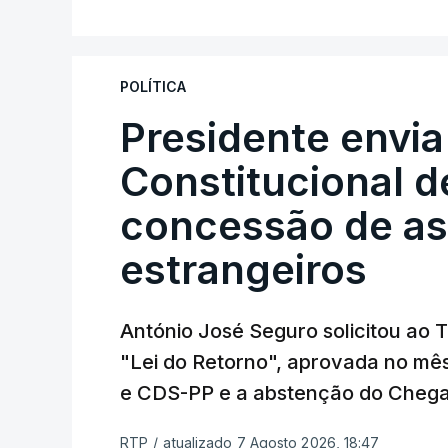
"Sempre que seja possível reduzir burocr
os apoios chegam a quem mais necessit
POLÍTICA
certa", argumenta o Presidente da Repúb
Presidente envia
Constitucional d
Assegurar que "ninguém é p
concessão de asi
estrangeiros
O Preisdente deixa, no entanto, deixa al
"deve ter como primeiro critério a p
de simplificação pode traduzir-se num
António José Seguro solicitou ao 
"Lei do Retorno", aprovada no mê
António José Seguro vinca que se
deve
e CDS-PP e a abstenção do Chega
face à situação de que hoje beneficia
situações "de maior fragilidade", como 
RTP
/
atualizado 7 Agosto 2026, 18:47