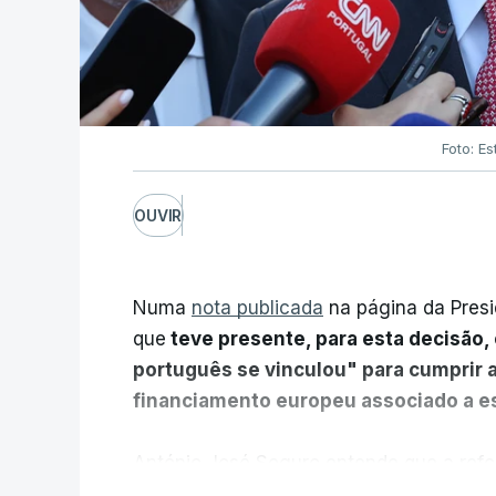
Foto: Es
OUVIR
Numa
nota publicada
na página da Presi
que
teve presente, para esta decisão, 
português se vinculou" para cumprir 
financiamento europeu associado a es
António José Seguro entende que a refo
pretende "tornar o sistema mais simples,
V