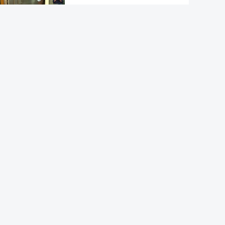
Acordo de Meca. Arábia
Saudita, Paquistão e Turquia
assinam pacto de defesa mútua
Pelo menos 11 civis feridos em
ataque Huthi na Arábia Saudita
Trump nega escassez de armas
nos EUA
Tribunal de Recurso dos EUA
bloqueia projeto de Trump para
salão de baile