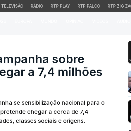
TELEVISÃO
RÁDIO
RTP PLAY
RTP PALCO
RTP ZIG ZA
026
EUROPA
MUNDO
OPINIÃO
VÍDEOS
ÁUDIO
panha sobre resíduos p
campanha sobre
egar a 7,4 milhões
ha se sensibilização nacional para o
 pretende chegar a cerca de 7,4
ades, classes sociais e origens.