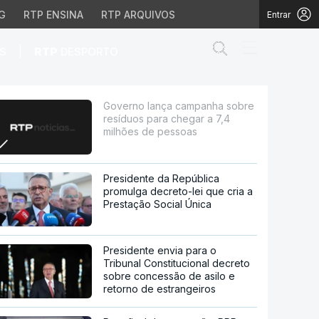
G
RTP ENSINA
RTP ARQUIVOS
Entrar
Abrir campo de
|
S
RTP
DESPORTO
ara chegar a 7,4 milhõ
Governo lança campanha sobre
resíduos para chegar a 7,4
milhões de pessoas
Presidente da República
promulga decreto-lei que cria a
Prestação Social Única
Presidente envia para o
Tribunal Constitucional decreto
sobre concessão de asilo e
retorno de estrangeiros