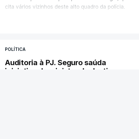
cita vários vizinhos deste alto quadro da polícia.
VER MAIS
Foi o diretor financeiro, Álvaro Pires, que assumiu a
responsabilidade de sugerir as instalações da
Construbarcelos para acolher um atrelado
POLÍTICA
apreendido numa operação de droga.
Auditoria à PJ. Seguro saúda
iniciativa da ministra da Justiça
O presidente da República saudou a auditoria
aberta pela ministra da Justiça à Polícia
Judiciária e pediu rapidez no apuramento de
resultados. António José Seguro avisou que
cabe a todos os que ocupam cargos públicos
defenderem as instituições democráticas.