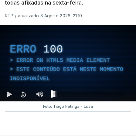
todas afixadas na sexta-feira.
RTP
/
atualizado 8 Agosto 2026, 21:10
ERRO
100
ERROR ON HTML5 MEDIA ELEMENT
ESTE CONTEÚDO ESTÁ NESTE MOMENTO
INDISPONÍVEL
Foto: Tiago Petinga - Lusa