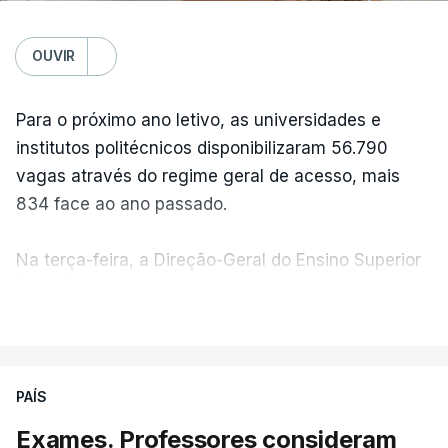
OUVIR
Para o próximo ano letivo, as universidades e
institutos politécnicos disponibilizaram 56.790
vagas através do regime geral de acesso, mais
834 face ao ano passado.
Na terça-feira, a Direção-Geral do Ensino Superior
(DGES) contabilizava já perto de 55 mil candidatos,
VER MAIS
ultrapassando o total de 49.595 inscritos na 1.ª
fase do concurso do ano passado.
PAÍS
No primeiro dia do concurso deste ano, apenas
304 alunos tinham apresentado candidatura, muito
Exames. Professores consideram