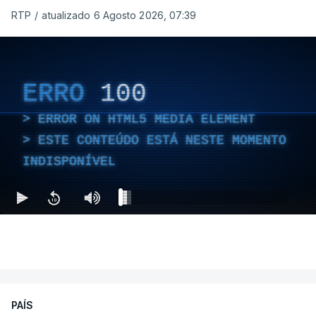
RTP
/
atualizado 6 Agosto 2026, 07:39
ERRO
100
ERROR ON HTML5 MEDIA ELEMENT
ESTE CONTEÚDO ESTÁ NESTE MOMENTO
INDISPONÍVEL
PAÍS