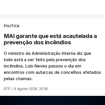
Khamenei desde o início da guerra.
VER MAIS
O vídeo de 12 segundos, sem aúdio, data ou local
de gravação, foi colocado pela agência de notícias
Mehr na rede social Telegram, como aquilo que
POLÍTICA
pode ser considerada uma resposta à imprensa
MAI garante que está acautelada a
israelita, que nos últimos tempos vem dando conta
prevenção dos incêndios
de que o líder supremo iraniano estará em estado
crítico na sequência do bombardeamento que no
O ministro da Administração Interna diz que
último dia de fevereiro passado matou o pai, o
tudo está a ser feito pela prevenção dos
ayatollah Ali Khamenei, e outros membros da
incêndios. Luís Neves passou o dia em
família.
encontros com autarcas de concelhos afetados
pelas chamas.
As imagens mostram Mojtaba Khamenei no que
será uma aula religiosa, mas sem qualquer
RTP
/
9 Agosto 2026, 20:38
indicação adicional.