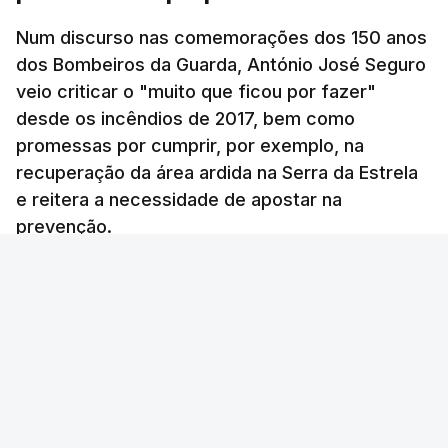
se confronta agora com uma inflação de 88%.
Num discurso nas comemorações dos 150 anos
De acordo com a informação oficial, que não indica
dos Bombeiros da Guarda, António José Seguro
onde ou quando decorreu a reunião, Khamenei e
veio criticar o "muito que ficou por fazer"
Pezeshkian discutiram ainda formas de garantir
desde os incêndios de 2017, bem como
recursos e gerir as despesas "em riais, divisas e
promessas por cumprir, por exemplo, na
energia", bem como sobre a cooperação
recuperação da área ardida na Serra da Estrela
económica com parceiros estrangeiros.
e reitera a necessidade de apostar na
prevenção.
Para os Estados Unidos seguiu ainda um recado:
Ana Sofia Rodrigues - RTP
/
atualizado 9 Agosto 2026, 14:24
"corrijam o comportamento". Teerão deixou ainda
novas exigências para reabrir o Estreito de Ormuz,
incluindo o fim do bloqueio naval, suspensão das
sanções e fim das operações militares contra o
país e aliados regionais.
No total são seis as exigências desta lista com